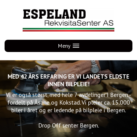
Hopp
til
innhold
Meny
MED 42 ÅRS ERFARING ER VI LANDETS ELDSTE
INNEN BILPLEIE!
Vi er også størst, med hele 7 avdelinger i Bergen -
fordelt på Åsane og Kokstad. Vi pleier ca. 15.000
biler i året og er ledende på bilpleie i Bergen.
Drop Off senter Bergen.