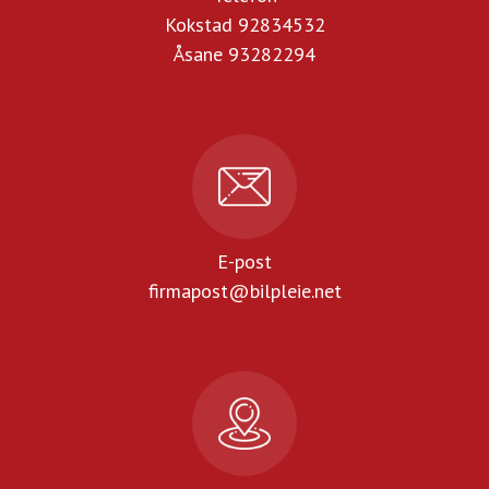
Kokstad 92834532
Åsane 93282294
E-post
firmapost@bilpleie.net