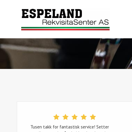
Hopp
til
innhold
Tusen takk for fantastisk service! Setter