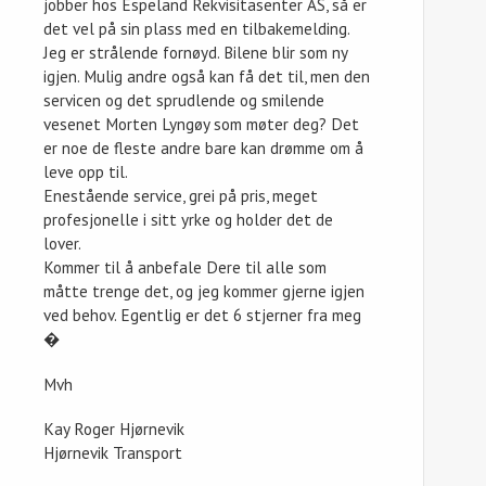
jobber hos Espeland Rekvisitasenter AS, så er
det vel på sin plass med en tilbakemelding.
Jeg er strålende fornøyd. Bilene blir som ny
igjen. Mulig andre også kan få det til, men den
servicen og det sprudlende og smilende
vesenet Morten Lyngøy som møter deg? Det
er noe de fleste andre bare kan drømme om å
leve opp til.
Enestående service, grei på pris, meget
profesjonelle i sitt yrke og holder det de
lover.
Kommer til å anbefal
e Dere til alle som
måtte trenge det, og jeg kommer gjerne igjen
ved behov. Egentlig er det 6 stjerner fra meg
�
Mvh
Kay Roger Hjørnevik
Hjørnevik Transport