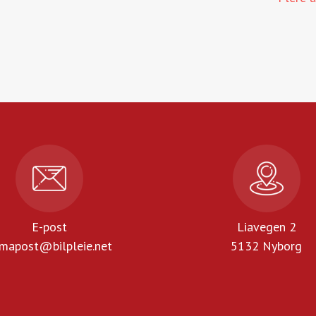
E-post
Liavegen 2
rmapost@bilpleie.net
5132 Nyborg