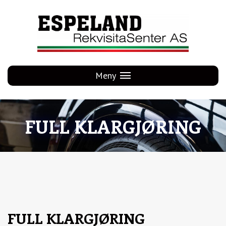
Hopp
til
innhold
Meny
FULL KLARGJØRING
FULL KLARGJØRING