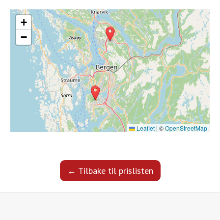
+
−
Leaflet
|
©
OpenStreetMap
← Tilbake til prislisten